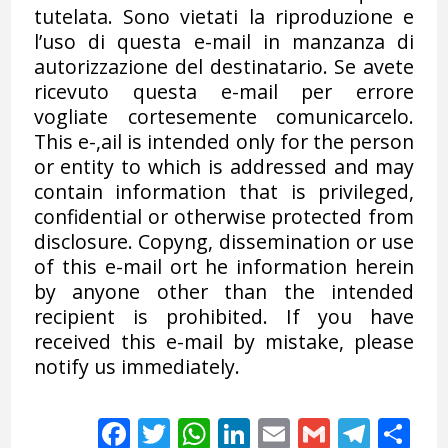
tutelata. Sono vietati la riproduzione e
l’uso di questa e-mail in manzanza di
autorizzazione del destinatario. Se avete
ricevuto questa e-mail per errore
vogliate cortesemente comunicarcelo.
This e-,ail is intended only for the person
or entity to which is addressed and may
contain information that is privileged,
confidential or otherwise protected from
disclosure. Copyng, dissemination or use
of this e-mail ort he information herein
by anyone other than the intended
recipient is prohibited. If you have
received this e-mail by mistake, please
notify us immediately.
Facebook
Twitter
WhatsApp
LinkedIn
Email
Gmail
Tele
Sh