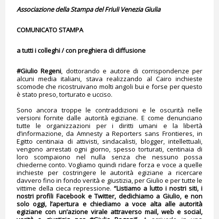
Associazione della Stampa del Friuli Venezia Giulia
COMUNICATO STAMPA
a tutti i colleghi / con preghiera di diffusione
#Giulio Regeni
, dottorando e autore di corrispondenze per
alcuni media italiani, stava realizzando al Cairo inchieste
scomode che ricostruivano molti angoli bui e forse per questo
è stato preso, torturato e ucciso.
Sono ancora troppe le contraddizioni e le oscurità nelle
versioni fornite dalle autorità egiziane. E come denunciano
tutte le organizzazioni per i diritti umani e la libertà
d’informazione, da Amnesty a Reporters sans Frontieres, in
Egitto centinaia di attivisti, sindacalisti, blogger, intellettuali,
vengono arrestati ogni giorno, spesso torturati, centinaia di
loro scompaiono nel nulla senza che nessuno possa
chiederne conto. Vogliamo quindi ridare forza e voce a quelle
inchieste per costringere le autorità egiziane a ricercare
davvero fino in fondo verità e giustizia, per Giulio e per tutte le
vittime della cieca repressione.
“Listiamo a lutto i nostri siti, i
nostri profili Facebook e Twitter, dedichiamo a Giulio, e non
solo oggi, l’apertura e chiediamo a voce alta alle autorità
egiziane con un’azione virale attraverso mail, web e social,