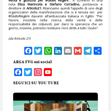
verità e giustizia per #Giulio Regeni”.
A scriverlo in una
nota
Elisa Marincola e Stefano Corradino,
portavoce e
direttore di
Articolo21.
Rilanciamo quindi l’appello di uno degli
organizzatori della manifestazione che si è tenuta ieri per
#‎GiulioRegeni
davanti all’ambasciata italiana in Egitto: “Per
favore, insistete nella ricerca della verità e delle
responsabilità dei colpevoli, per darci la speranza che un
giorno, insieme, potremo restituire i loro diritti a tutti i Giulio”.
(da Articolo 21)
Facebook
Twitter
WhatsApp
LinkedIn
Email
Gmail
Tele
Sh
ARGA FVG sui social
Facebook
Twitter
Instagram
YouTube
SEGUICI SU YOU TUBE