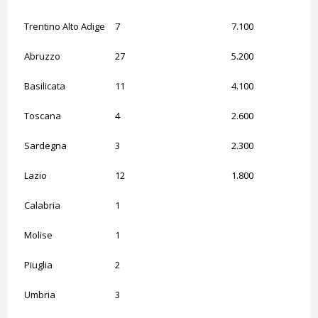
Trentino Alto Adige
7
7.100
Abruzzo
27
5.200
Basilicata
11
4.100
Toscana
4
2.600
Sardegna
3
2.300
Lazio
12
1.800
Calabria
1
Molise
1
Piuglia
2
Umbria
3