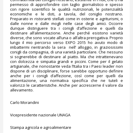
permesso di approfondire con taglio giornalistico e spesso
con rigore scientifico le qualità nutrizionali, le potenzialità
economiche e le doti, a tavola, del coniglio nostrano.
Preparato in ristoranti stellati come in osterie e agriturismi, o
dalle nonne e dalle mogli nelle case degli amici. Occorre
dunque distinguere tra i conigli d’affezione e quelli da
destinare all’alimentazione. Anche perché esistono varietà
diverse, che sono vocate all’una o all’altra prerogativa. Proprio
lungo il mio percorso verso EXPO 2015 ho avuto modo di
imbattermi rientrando la sera nell’ alloggio, in graziosissimi
conigli da compagnia, di una varietà particolare. Che nessuno
si sognerebbe di destinare al piatto. Ma che intrattenevano
con dolcezza e simpatia grandi e piccini. Come per il gelato
artigianale, che nonostante veda l’Italia tra i Paesi leader non
dispone di un disciplinare, forse sarebbe opportuno definire
anche per i conigli d’affezione, così come per quelli da
alimentazione, una normativa specifica che ne tuteli e
valorizzi le caratteristiche. Anche per accrescerne il valore da
allevamento.
Carlo Morandini
Vicepresidente nazionale UNAGA
Stampa agricola e agroalimentare