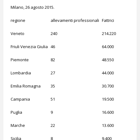
Milano, 26 agosto 2015.
regione
allevamenti professionali
Fattrici
Veneto
240
214.220
Friuli Venezia Giulia
46
64.000
Piemonte
82
48.550
Lombardia
27
44.000
Emilia Romagna
35
30.700
Campania
51
19.500
Puglia
9
16.600
Marche
22
13.600
Sicilia
8
9.400