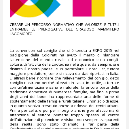
CREARE UN PERCORSO NORMATIVO CHE VALORIZZI E TUTELI
ENTRAMBE LE PREROGATIVE DEL GRAZIOSO MAMMIFERO
LAGOMORFO
La convention sul coniglio che si è tenuta a EXPO 2015 nel
padiglione della Coldiretti ha avuto il merito di rilanciare
l’attenzione del mondo rurale ed economico sulla conigli-
coltura. Un’attività della zootecnia nella quale, da sempre, si è
distinto il nostro paese, e in particolare il nord Est, tuttora
maggiore produttore, come si ricava dai dati riportati, in Italia.
E’ altresì bene ricordare che l’allevamento del coniglio, detto
coniglio nostrano perché allevato in casa, in cortile, a terra e
con un’alimentazione sana e naturale, fa ancora parte della
tradizione domestica di numerose famiglie, ma fino a prima
degli anni del boom ha rappresentato una delle forme di
sostentamento delle famiglie rurali italiane. E non solo di esse,
in quanto veniva cresciuto anche a ridosso dei centri urbani.
Prima per celia, e poi per impegno anche giornalistico ma di
attenzione al settore primario troppo spesso al centro
dell’attenzione di polemiche e visioni non sempre trasparenti
della realtà, sono stato chiamato a far parte della
Confraternita del coniglio nostrano, esistente in Friuli, che ci ha