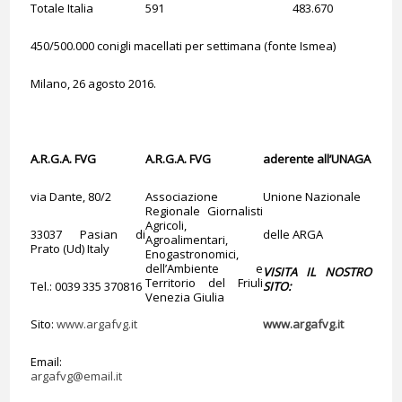
Totale Italia
591
483.670
450/500.000 conigli macellati per settimana (fonte Ismea)
Milano, 26 agosto 2016.
A.R.G.A. FVG
A.R.G.A. FVG
aderente all’UNAGA
via Dante, 80/2
Associazione
Unione Nazionale
Regionale Giornalisti
Agricoli,
33037 Pasian di
delle ARGA
Agroalimentari,
Prato (Ud) Italy
Enogastronomici,
dell’Ambiente e
VISITA IL NOSTRO
Territorio del Friuli
Tel.: 0039 335 370816
SITO:
Venezia Giulia
Sito:
www.argafvg.it
www.argafvg.it
Email:
argafvg@email.it