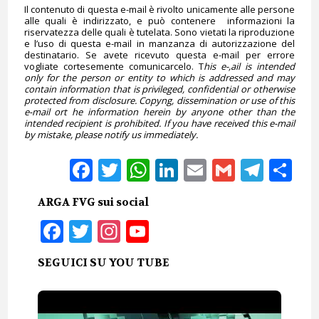
Il contenuto di questa e-mail è rivolto unicamente alle persone
alle quali è indirizzato, e può contenere informazioni la
riservatezza delle quali è tutelata. Sono vietati la riproduzione
e l’uso di questa e-mail in manzanza di autorizzazione del
destinatario. Se avete ricevuto questa e-mail per errore
vogliate cortesemente comunicarcelo. T
his e-,ail is intended
only for the person or entity to which is addressed and may
contain information that is privileged, confidential or otherwise
protected from disclosure. Copyng, dissemination or use of this
e-mail ort he information herein by anyone other than the
intended recipient is prohibited. If you have received this e-mail
by mistake, please notify us immediately.
Facebook
Twitter
WhatsApp
LinkedIn
Email
Gmail
Tele
Sh
ARGA FVG sui social
Facebook
Twitter
Instagram
YouTube
SEGUICI SU YOU TUBE