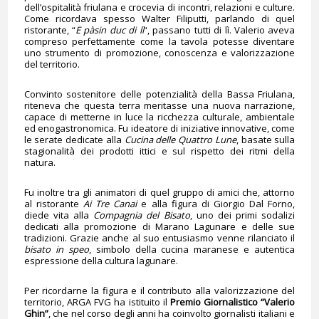
dell’ospitalità friulana e crocevia di incontri, relazioni e culture.
Come ricordava spesso Walter Filiputti, parlando di quel
ristorante, “
E pàsin duc di lì
“, passano tutti di lì. Valerio aveva
compreso perfettamente come la tavola potesse diventare
uno strumento di promozione, conoscenza e valorizzazione
del territorio.
Convinto sostenitore delle potenzialità della Bassa Friulana,
riteneva che questa terra meritasse una nuova narrazione,
capace di metterne in luce la ricchezza culturale, ambientale
ed enogastronomica. Fu ideatore di iniziative innovative, come
le serate dedicate alla
Cucina delle Quattro Lune
, basate sulla
stagionalità dei prodotti ittici e sul rispetto dei ritmi della
natura.
Fu inoltre tra gli animatori di quel gruppo di amici che, attorno
al ristorante
Ai Tre Canai
e alla figura di Giorgio Dal Forno,
diede vita alla
Compagnia del Bisato
, uno dei primi sodalizi
dedicati alla promozione di Marano Lagunare e delle sue
tradizioni. Grazie anche al suo entusiasmo venne rilanciato il
bisato in speo
, simbolo della cucina maranese e autentica
espressione della cultura lagunare.
Per ricordarne la figura e il contributo alla valorizzazione del
territorio, ARGA FVG ha istituito il
Premio Giornalistico “Valerio
Ghin”
, che nel corso degli anni ha coinvolto giornalisti italiani e