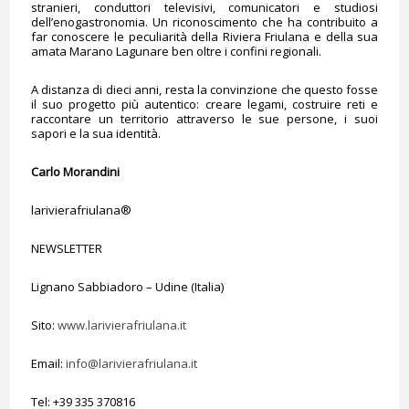
stranieri, conduttori televisivi, comunicatori e studiosi
dell’enogastronomia. Un riconoscimento che ha contribuito a
far conoscere le peculiarità della Riviera Friulana e della sua
amata Marano Lagunare ben oltre i confini regionali.
A distanza di dieci anni, resta la convinzione che questo fosse
il suo progetto più autentico: creare legami, costruire reti e
raccontare un territorio attraverso le sue persone, i suoi
sapori e la sua identità.
Carlo Morandini
larivierafriulana®
NEWSLETTER
Lignano Sabbiadoro – Udine (Italia)
Sito:
www.larivierafriulana.it
Email:
info@larivierafriulana.it
Tel: +39 335 370816