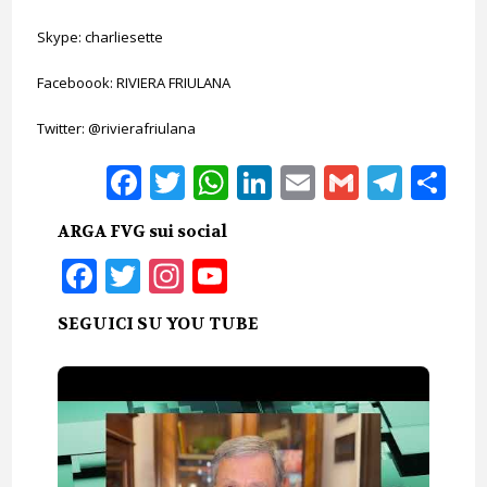
Skype: charliesette
Faceboook: RIVIERA FRIULANA
Twitter: @rivierafriulana
Facebook
Twitter
WhatsApp
LinkedIn
Email
Gmail
Tele
Sh
ARGA FVG sui social
Facebook
Twitter
Instagram
YouTube
SEGUICI SU YOU TUBE