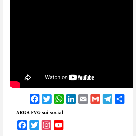
Facebook
Twitter
WhatsApp
LinkedIn
Email
Gmail
Tele
Sh
ARGA FVG sui social
Facebook
Twitter
Instagram
YouTube