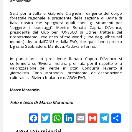
ambientale’.
Sarà poi la volta di Gabriele Cragnolini, dirigente del Corpo
forestale regionale e presidente della sezione di Udine di
Italia nostra che spiegherà quali sono gli strumenti per
‘Leggere il paesaggi’. Mentre Renata Capria D’Aronco,
presidente del Club per l’UNESCO di Udine, tratterà del
riconoscimento ‘Tree cities of the world’ (‘Città degli alberi nel
mondo’) ideato dall’ONU e dalla FAO, che quest’anno premia
Lignano Sabbiadoro, Mantova, Padova e Torino.
In particolare, la presidente Renata Capria D’Aronco si
soffermerà su ‘Riviera friulana premiata per il rispetto e la
valorizzazione del verde in città’. Condurrà l’evento il
giornalista Carlo Morandini, presidente dell’Associazione
culturale La Riviera friulana e di ARGA FVG.
Marco Morandini
Foto e testo di Marco Morandini
Facebook
Twitter
WhatsApp
LinkedIn
Email
Gmail
Tele
Sh
ARGA FVG sui social