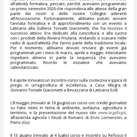
all’attività formativa, peccato, perché avevamo programmato
un primo semestre 2020 che rispondeva alle attese della gran
parte dei nostri e delle nostre Colleghe aderenti
all’Associazione. Fortunatamente, abbiamo potuto avviare
l’annata formativa e di approfondimento con un evento a
Latisana alla Galleria Toniatti Giacometti, che ha riscosso il
successo atteso. Era dedicato alla cunicoltura, e alla cucina
con i prodotti della Riviera Friulana. Andando a scavare nelle
radici di quest’attività che fanno parte della tradizione locale.
Per il momento, abbiamo dovuto rinviare gli eventi già
programmati per i mesi di marzo, aprile e maggio. Intendiamo
rispettare almeno in parte la sequenza che avevamo
programmato. Ricordo le iniziative che avevamo
calendarizzato.
Il 4 aprile (rinviato) un incontro-corso sulla zootecnia e ippica di
pregio in un’agricoltura di eccellenza, a Casa Allegra di
Giovanni Toniatti Giacometti a Bevazzana di Latisana (Ud)
L’8 maggio (rinviato al 19 giugno) un corso con crediti giornalisti
su Fake news in tema di ambiente, avifauna, agricoltura e
territorio, e la presentazione del nuovo sito
www.argafvg.it
,
all’azienda agricola I Feudi di Romans di Enzo Lornenzon, a
Pieris (Go)
Il 13 giugno (rinviato al 4 luglio) corso e incontro su Refosco il