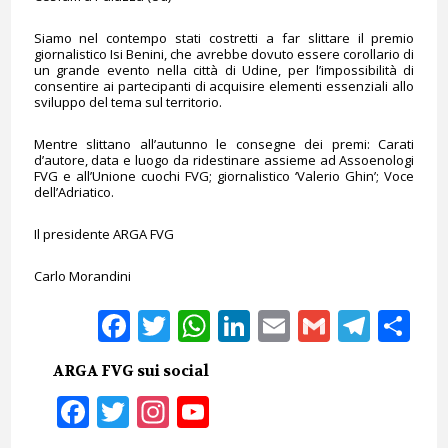
Siamo nel contempo stati costretti a far slittare il premio
giornalistico Isi Benini, che avrebbe dovuto essere corollario di
un grande evento nella città di Udine, per l’impossibilità di
consentire ai partecipanti di acquisire elementi essenziali allo
sviluppo del tema sul territorio.
Mentre slittano all’autunno le consegne dei premi: Carati
d’autore, data e luogo da ridestinare assieme ad Assoenologi
FVG e all’Unione cuochi FVG; giornalistico ‘Valerio Ghin’; Voce
dell’Adriatico.
Il presidente ARGA FVG
Carlo Morandini
Facebook
Twitter
WhatsApp
LinkedIn
Email
Gmail
Tele
Sh
ARGA FVG sui social
Facebook
Twitter
Instagram
YouTube