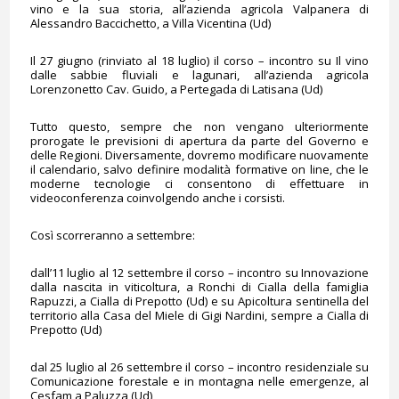
vino e la sua storia, all’azienda agricola Valpanera di
Alessandro Baccichetto, a Villa Vicentina (Ud)
Il 27 giugno (rinviato al 18 luglio) il corso – incontro su Il vino
dalle sabbie fluviali e lagunari, all’azienda agricola
Lorenzonetto Cav. Guido, a Pertegada di Latisana (Ud)
Tutto questo, sempre che non vengano ulteriormente
prorogate le previsioni di apertura da parte del Governo e
delle Regioni. Diversamente, dovremo modificare nuovamente
il calendario, salvo definire modalità formative on line, che le
moderne tecnologie ci consentono di effettuare in
videoconferenza coinvolgendo anche i corsisti.
Così scorreranno a settembre:
dall’11 luglio al 12 settembre il corso – incontro su Innovazione
dalla nascita in viticoltura, a Ronchi di Cialla della famiglia
Rapuzzi, a Cialla di Prepotto (Ud) e su Apicoltura sentinella del
territorio alla Casa del Miele di Gigi Nardini, sempre a Cialla di
Prepotto (Ud)
dal 25 luglio al 26 settembre il corso – incontro residenziale su
Comunicazione forestale e in montagna nelle emergenze, al
Cesfam a Paluzza (Ud)