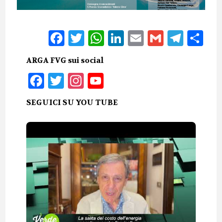
Facebook
Twitter
WhatsApp
LinkedIn
Email
Gmail
Tele
Sh
ARGA FVG sui social
Facebook
Twitter
Instagram
YouTube
SEGUICI SU YOU TUBE