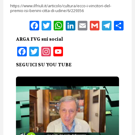
https://www.ilfriuli.it/articolo/cultura/ecco-i-vincitori-del-
premio-isi-benini-citta-di-udine/6/229356
Facebook
Twitter
WhatsApp
LinkedIn
Email
Gmail
Tele
Sh
ARGA FVG sui social
Facebook
Twitter
Instagram
YouTube
SEGUICI SU YOU TUBE