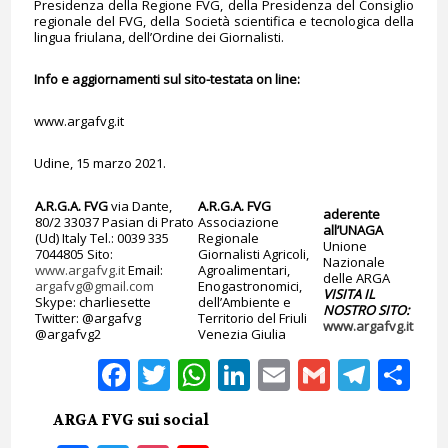
Presidenza della Regione FVG, della Presidenza del Consiglio
regionale del FVG, della Società scientifica e tecnologica della
lingua friulana, dell’Ordine dei Giornalisti.
Info e aggiornamenti sul sito-testata on line:
www.argafvg.it
Udine, 15 marzo 2021.
A.R.G.A. FVG
via Dante,
A.R.G.A. FVG
aderente
80/2 33037 Pasian di Prato
Associazione
all’UNAGA
(Ud) Italy Tel.: 0039 335
Regionale
Unione
7044805 Sito:
Giornalisti Agricoli,
Nazionale
www.argafvg.it
Email:
Agroalimentari,
delle ARGA
argafvg@gmail.com
Enogastronomici,
VISITA IL
Skype: charliesette
dell’Ambiente e
NOSTRO SITO:
Twitter: @argafvg
Territorio del Friuli
www.argafvg.it
@argafvg2
Venezia Giulia
Facebook
Twitter
WhatsApp
LinkedIn
Email
Gmail
Tele
Sh
ARGA FVG sui social