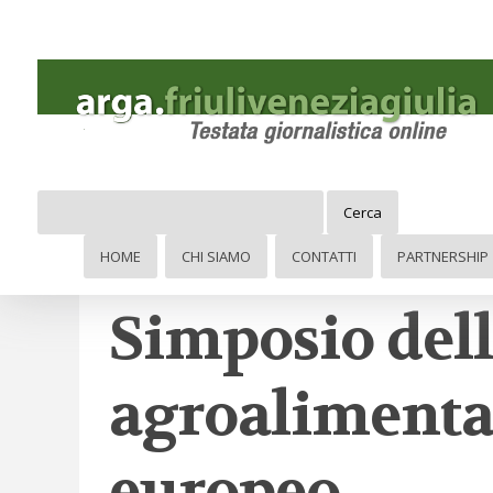
Cerca
Siena 10-11 
HOME
CHI SIAMO
CONTATTI
PARTNERSHIP
Simposio del
agroalimentar
europeo