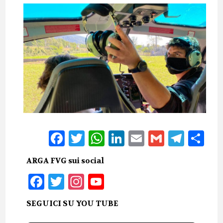
Facebook
Twitter
WhatsApp
LinkedIn
Email
Gmail
Tele
Sh
ARGA FVG sui social
Facebook
Twitter
Instagram
YouTube
SEGUICI SU YOU TUBE