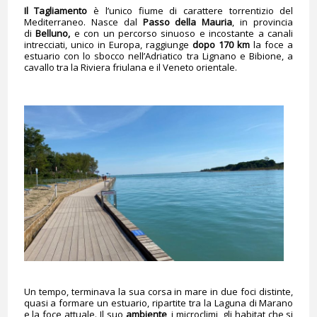
Il Tagliamento
è l’unico fiume di carattere torrentizio del
Mediterraneo. Nasce dal
Passo della Mauria
, in provincia
di
Belluno,
e con un percorso sinuoso e incostante a canali
intrecciati, unico in Europa, raggiunge
dopo 170 km
la foce a
estuario con lo sbocco nell’Adriatico tra Lignano e Bibione, a
cavallo tra la Riviera friulana e il Veneto orientale.
Un tempo, terminava la sua corsa in mare in due foci distinte,
quasi a formare un estuario, ripartite tra la Laguna di Marano
e la foce attuale. Il suo
ambiente
, i microclimi, gli habitat che si