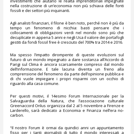
investimenti che aiutano le realtà imprenditoriali impegnate
nella costruzione di un’economia non più schiava delle fonti
fossili e dei settori più inquinanti.
Agli analisti finanziari, il filone è ben noto, perché non è più da
tempo un fenomeno di nicchia: basti pensare che i
collocamenti di obbligazioni verdi nel mondo sono più che
decuplicate in appena 5 anni e negli Usa il valore dei portafogli
gestiti da fondi fossil free è cresciuto del 700% tra 2014 e 2016.
Ma spesso l’impatto dirompente di queste evoluzioni sul
futuro di un mondo impegnato a dare sostanza all’Accordo di
Parigi sul Clima è ancora scarsamente compreso dal mondo
dell’informazione. E tale lacuna diventa un freno alla
comprensione del fenomeno da parte dell’opinione pubblica e
di chi vuole impiegare i propri risparmi con un occhio di
riguardo alla casa comune.
Per questi motivi, il 14esimo Forum Internazionale per la
Salvaguardia della Natura, che l’associazione culturale
Greenaccord Onlus organizza dal 2 al 5 novembre a Firenze e
Larderello, sarà dedicato a Economia e Finanza nell’era no-
carbon.
“Il nostro Forum è ormai da quindici anni un appuntamento
fisso per i tanti giornalisti di tutto il mondo interessati a