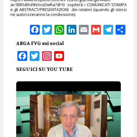
av1BR5dlXd9IshvsDwRa?dl=0 ospiterà i COMUNICATI STAMPA
e gli ABSTRACT/PRESENTAZIONI dei relatori (quando gli stessi
ne autorizzeranno la condivisione).
Facebook
Twitter
WhatsApp
LinkedIn
Email
Gmail
Tele
Sh
ARGA FVG sui social
Facebook
Twitter
Instagram
YouTube
SEGUICI SU YOU TUBE