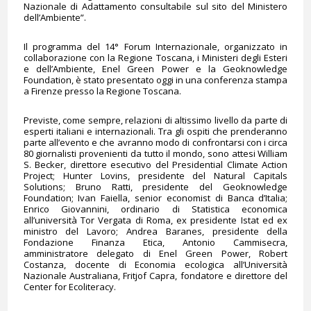
Nazionale di Adattamento consultabile sul sito del Ministero
dell’Ambiente”.
Il programma del 14° Forum Internazionale, organizzato in
collaborazione con la Regione Toscana, i Ministeri degli Esteri
e dell’Ambiente, Enel Green Power e la Geoknowledge
Foundation, è stato presentato oggi in una conferenza stampa
a Firenze presso la Regione Toscana.
Previste, come sempre, relazioni di altissimo livello da parte di
esperti italiani e internazionali. Tra gli ospiti che prenderanno
parte all’evento e che avranno modo di confrontarsi con i circa
80 giornalisti provenienti da tutto il mondo, sono attesi William
S. Becker, direttore esecutivo del Presidential Climate Action
Project; Hunter Lovins, presidente del Natural Capitals
Solutions; Bruno Ratti, presidente del Geoknowledge
Foundation; Ivan Faiella, senior economist di Banca d’Italia;
Enrico Giovannini, ordinario di Statistica economica
all’università Tor Vergata di Roma, ex presidente Istat ed ex
ministro del Lavoro; Andrea Baranes, presidente della
Fondazione Finanza Etica, Antonio Cammisecra,
amministratore delegato di Enel Green Power, Robert
Costanza, docente di Economia ecologica all’Università
Nazionale Australiana, Fritjof Capra, fondatore e direttore del
Center for Ecoliteracy.