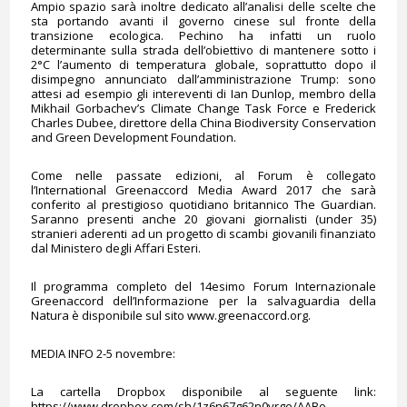
Ampio spazio sarà inoltre dedicato all’analisi delle scelte che
sta portando avanti il governo cinese sul fronte della
transizione ecologica. Pechino ha infatti un ruolo
determinante sulla strada dell’obiettivo di mantenere sotto i
2°C l’aumento di temperatura globale, soprattutto dopo il
disimpegno annunciato dall’amministrazione Trump: sono
attesi ad esempio gli intereventi di Ian Dunlop, membro della
Mikhail Gorbachev’s Climate Change Task Force e Frederick
Charles Dubee, direttore della China Biodiversity Conservation
and Green Development Foundation.
Come nelle passate edizioni, al Forum è collegato
l’International Greenaccord Media Award 2017 che sarà
conferito al prestigioso quotidiano britannico The Guardian.
Saranno presenti anche 20 giovani giornalisti (under 35)
stranieri aderenti ad un progetto di scambi giovanili finanziato
dal Ministero degli Affari Esteri.
Il programma completo del 14esimo Forum Internazionale
Greenaccord dell’Informazione per la salvaguardia della
Natura è disponibile sul sito www.greenaccord.org.
MEDIA INFO 2-5 novembre:
La cartella Dropbox disponibile al seguente link:
https://www.dropbox.com/sh/1z6n67g62n0vrge/AABo-