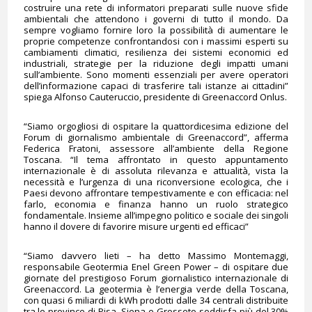
costruire una rete di informatori preparati sulle nuove sfide
ambientali che attendono i governi di tutto il mondo. Da
sempre vogliamo fornire loro la possibilità di aumentare le
proprie competenze confrontandosi con i massimi esperti su
cambiamenti climatici, resilienza dei sistemi economici ed
industriali, strategie per la riduzione degli impatti umani
sull’ambiente. Sono momenti essenziali per avere operatori
dell’informazione capaci di trasferire tali istanze ai cittadini”
spiega Alfonso Cauteruccio, presidente di Greenaccord Onlus.
“Siamo orgogliosi di ospitare la quattordicesima edizione del
Forum di giornalismo ambientale di Greenaccord”, afferma
Federica Fratoni, assessore all’ambiente della Regione
Toscana. “Il tema affrontato in questo appuntamento
internazionale è di assoluta rilevanza e attualità, vista la
necessità e l’urgenza di una riconversione ecologica, che i
Paesi devono affrontare tempestivamente e con efficacia: nel
farlo, economia e finanza hanno un ruolo strategico
fondamentale. Insieme all’impegno politico e sociale dei singoli
hanno il dovere di favorire misure urgenti ed efficaci”
“Siamo davvero lieti – ha detto Massimo Montemaggi,
responsabile Geotermia Enel Green Power – di ospitare due
giornate del prestigioso Forum giornalistico internazionale di
Greenaccord. La geotermia è l’energia verde della Toscana,
con quasi 6 miliardi di kWh prodotti dalle 34 centrali distribuite
tra le province di Pisa, Siena e Grosseto soddisfa più del 30%