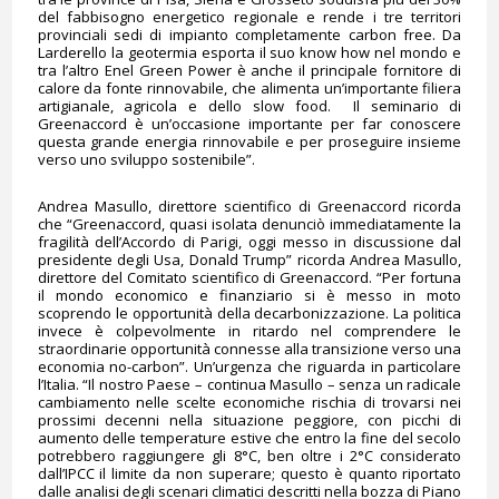
del fabbisogno energetico regionale e rende i tre territori
provinciali sedi di impianto completamente carbon free. Da
Larderello la geotermia esporta il suo know how nel mondo e
tra l’altro Enel Green Power è anche il principale fornitore di
calore da fonte rinnovabile, che alimenta un’importante filiera
artigianale, agricola e dello slow food. Il seminario di
Greenaccord è un’occasione importante per far conoscere
questa grande energia rinnovabile e per proseguire insieme
verso uno sviluppo sostenibile”.
Andrea Masullo, direttore scientifico di Greenaccord ricorda
che “Greenaccord, quasi isolata denunciò immediatamente la
fragilità dell’Accordo di Parigi, oggi messo in discussione dal
presidente degli Usa, Donald Trump” ricorda Andrea Masullo,
direttore del Comitato scientifico di Greenaccord. “Per fortuna
il mondo economico e finanziario si è messo in moto
scoprendo le opportunità della decarbonizzazione. La politica
invece è colpevolmente in ritardo nel comprendere le
straordinarie opportunità connesse alla transizione verso una
economia no-carbon”. Un’urgenza che riguarda in particolare
l’Italia. “Il nostro Paese – continua Masullo – senza un radicale
cambiamento nelle scelte economiche rischia di trovarsi nei
prossimi decenni nella situazione peggiore, con picchi di
aumento delle temperature estive che entro la fine del secolo
potrebbero raggiungere gli 8°C, ben oltre i 2°C considerato
dall’IPCC il limite da non superare; questo è quanto riportato
dalle analisi degli scenari climatici descritti nella bozza di Piano