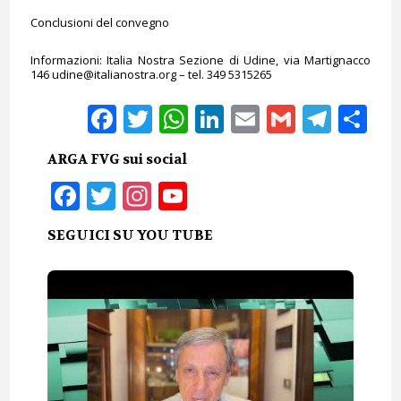
Conclusioni del convegno
Informazioni: Italia Nostra Sezione di Udine, via Martignacco
146 udine@italianostra.org – tel. 349 5315265
Facebook
Twitter
WhatsApp
LinkedIn
Email
Gmail
Tele
Sh
ARGA FVG sui social
Facebook
Twitter
Instagram
YouTube
SEGUICI SU YOU TUBE