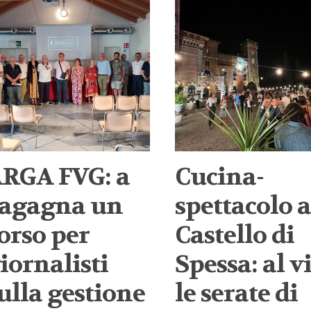
RGA FVG: a
Cucina-
agagna un
spettacolo a
orso per
Castello di
iornalisti
Spessa: al v
ulla gestione
le serate di