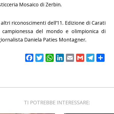
sticceria Mosaico di Zerbin.
ltri riconoscimenti dell’11. Edizione di Carati
ra campionessa del mondo e olimpionica di
giornalista Daniela Paties Montagner.
Facebook
Twitter
WhatsApp
LinkedIn
Email
Gmail
Tele
Sh
TI POTREBBE INTERESSARE: