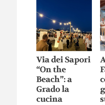
Via dei Sapori
A
“On the
F
Beach”: a
c
Grado la
g
cucina
s