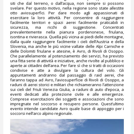
siti che dal terreno, o dall’acqua, non sempre si possono
svelare. Per questo motivo, nella regione sono state allestite
otto aviosuperfici. Per dare modo agli appassionati di
esercitare la loro attività. Per consentire di raggiungere
facilmente territori e spazi aerei facilmente praticabili in
sicurezza, ma ricchi di suggestione. Concentrati
prevalentemente nella pianura pordenonese, friulana,
isontina e rivierasca. Quella più vicina ai piedi delle montagne,
dalla quale raggiungere facilmente i cieli dell’Austria e della
Slovenia, ma anche le più vicine vallate delle Alpi Carniche e
delle Dolomiti friulane e atesine, è Avro, di Rivoli di Osoppo.
Che parallelamente al potenziamento dei servizi, ha previsto
una fitta serie di attività e iniziative, anche rivolte al pubblico e
aperte ai cittadini dell’area. Per fare sì che si tratti di occasioni
condivise e atte a divulgare la cultura del volo. Gli
appuntamenti andranno dal passaggio di raid aerei, che
faranno tappa ad Avro, l’aviosuperficie di Rivoli di Osoppo, a
raduni di aerei storici e militari che richiameranno l’attenzione
sui cieli del Friuli Venezia Giulia, a raduni di auto d’epoca, a
eventi dedicati alla protezione civile e alle emergenze.
Comprese esercitazioni dei soggetti e associazioni che sono
impregnate nel soccorso e recupero persone. Quest’ultimo
evento intende candidate Avro quale base di appoggio per i
soccorsi nell’arco alpino regionale.