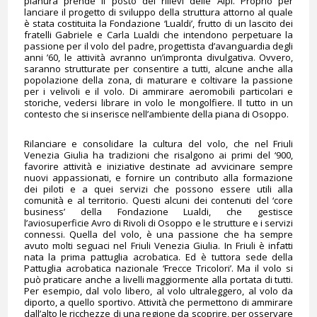
pianura prende il posto dei rilievi delle Alpi. Proprio per
lanciare il progetto di sviluppo della struttura attorno al quale
è stata costituita la Fondazione ‘Lualdi’, frutto di un lascito dei
fratelli Gabriele e Carla Lualdi che intendono perpetuare la
passione per il volo del padre, progettista d’avanguardia degli
anni ’60, le attività avranno un’impronta divulgativa. Ovvero,
saranno strutturate per consentire a tutti, alcune anche alla
popolazione della zona, di maturare e coltivare la passione
per i velivoli e il volo. Di ammirare aeromobili particolari e
storiche, vedersi librare in volo le mongolfiere. Il tutto in un
contesto che si inserisce nell’ambiente della piana di Osoppo.
Rilanciare e consolidare la cultura del volo, che nel Friuli
Venezia Giulia ha tradizioni che risalgono ai primi del ‘900,
favorire attività e iniziative destinate ad avvicinare sempre
nuovi appassionati, e fornire un contributo alla formazione
dei piloti e a quei servizi che possono essere utili alla
comunità e al territorio. Questi alcuni dei contenuti del ‘core
business’ della Fondazione Lualdi, che gestisce
l’aviosuperficie Avro di Rivoli di Osoppo e le strutture e i servizi
connessi. Quella del volo, è una passione che ha sempre
avuto molti seguaci nel Friuli Venezia Giulia. In Friuli è infatti
nata la prima pattuglia acrobatica. Ed è tuttora sede della
Pattuglia acrobatica nazionale ‘Frecce Tricolori’. Ma il volo si
può praticare anche a livelli maggiormente alla portata di tutti.
Per esempio, dal volo libero, al volo ultraleggero, al volo da
diporto, a quello sportivo. Attività che permettono di ammirare
dall’alto le ricchezze di una regione da scoprire, per osservare