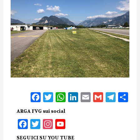
Facebook
Twitter
WhatsApp
LinkedIn
Email
Gmail
Tele
Sh
ARGA FVG sui social
Facebook
Twitter
Instagram
YouTube
SEGUICI SU YOU TUBE