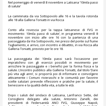
Nel pomeriggio di venerdì 8 novembre a Latisana ‘10mila passi
di salute’
La camminata da via Sottopovolo alle 16 e la tavola rotonda
alle 18 alla Galleria Toniatti in via Rocca
Conto alla rovescia per la tappa latisanese di FVG in
movimento: 10mila passi di salute’, in programma venerdì 8
novembre con inizio alle ore 16 con la partenza di una
passeggiata da Via Sottopovolo, nei pressi del ponte sul fiume
Tagliamento, e arrivo, con incontro e dibattito, in via Rocca alla
Galleria Toniatti, previsto per le ore 18.
La passeggiata dei 10mila passi sarà l’occasione per
impratichirsi con gli esercizi possibili in movimento per
arricchire le passeggiate e i benefici per la forma fisica e la
salute. L’incontro pubblico alla Galleria Toniatti, dal titolo ’Dare
più vita agli anni’, si proporrà poi di informare e coinvolgere
attivamente i Comuni rivieraschi e le comunità per favorire
scelte salutari: prevede riflessioni e pratiche per la salute, il
benessere e la qualità della vita, a tutte le età.
Dopo i saluti del sindaco di Latisana, Lanfranco Sette, del
Consigliere delegato alla salute, Antonino Zanelli, dei
presidenti di Federsanità ANCI FVG, Giuseppe Napoli,