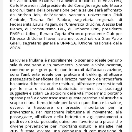
dell’Associazione culturale La Riviera friulana e di ARGA FVG,
Carlo Morandini, del presidente del Consiglio regionale, Mauro
Bordin, il tema della prevenzione per la salute sarà affrontato
da Andrea Iob, dell’Azienda sanitaria universitaria Friuli
Centrale, Tiziana Del Fabbro, segretaria regionale di
Federsanità, Laura Pagani, dell’Università di Udine, Alessia Del
Bianco, di Promoturismo FVG, di Umberto Brini, presidente
FIASP di Udine., Renata Capria d’Aronco presidente Club per
l’Unesco di Udine I lavori saranno coordinati da Gian Paolo
Girelli, segretario generale UNARGA, l’Unione nazionale delle
ARGA.
La Riviera friulana è naturalmente lo scenario ideale per uno
stile di vita sano e ‘in movimento’. Scenari a volte incantati,
comunque per gran parte non intaccati dall’urbanizzazione,
sono l’ambiente ideale per praticare il trekking, effettuare
passeggiate beneficiate dalla brezza marina o dall’atmosfera
balsamica di boschi anche residuali, affrontare percorsi ideali
per le mtb o tracciati cicloturistici immersi tra paesaggi
suggestivi e solari. Le abitudini della vita ‘moderna’ ci portano
spesso però a dover trascurare queste pratiche salutistiche a
scapito di una forma ideale per la vita quotidiana e la salute,
ovvero, a trascurare un presidio importante per la
prevenzione. Per ripristinare l’abitudine al movimento, alle
passeggiate, all’utilizzo della bicicletta o agli spostamenti a
piedi ove ciò sia possibile, quindi per favorire una prassi che
diviene prevenzione per importanti disturbi e malattie, nel
2019 è stata avviata una campagna di comunicazione di