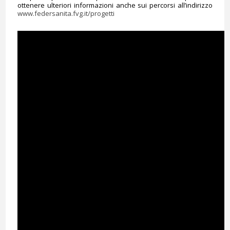
ottenere ulteriori informazioni anche sui percorsi all’indirizzo
www.federsanita.fvg.it/progetti