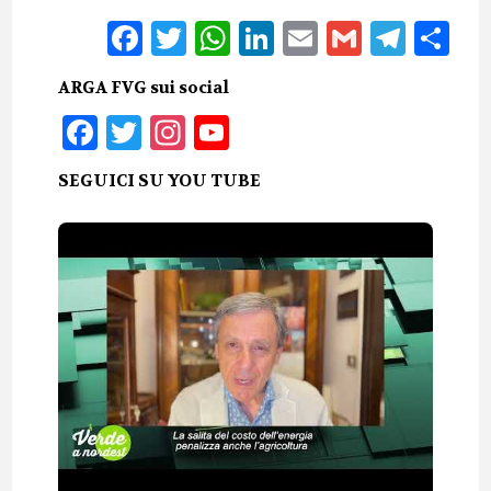
Facebook
Twitter
WhatsApp
LinkedIn
Email
Gmail
Tele
Sh
ARGA FVG sui social
Facebook
Twitter
Instagram
YouTube
SEGUICI SU YOU TUBE