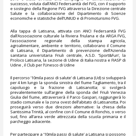
successo, voluta dall’ANCI Federsanità del FVG, con il supporto
e sostegno della Regione FVG attraverso la Direzione centrale
Salute e la collaborazione del Dipartimento di Scienze
economiche e statistiche dell’UNIUD e di Promoturismo FVG.
Alla tappa di Latisana, attivata con ANCI Federsanità FVG
dall’Associazione culturale la Riviera friulana e da ARGA FVG,
l’associazione regionale della stampa agricola,
agroalimentare, ambiente e territorio, collaborano il Comune
di Latisana, il Dipartimento di prevenzione dell’Azienda
sanitaria universitaria Friuli centrale, A.S.D. ‘Sport&Fun’, la
Proloco Latisana, la sezione di Udine di Italia nostra e FIASP di
Udine , il Club per l’Unesco di Udine
Il percorso ’10mila passi di salute’ di Latisana (Ud) si svilupperà
per 4 km lungo la sponda sinistra del fiume Tagliamento, tra il
capoluogo e la frazione di Latisanotta; si svolgerà
prevalentemente sull’argine della sponda del Friuli Venezia
Giulia del fiume, attraverserà il Parco Gaspari, raggiungerà lo
stadio comunale e la zona ovest dell’abitato di Latisanotta. Poi
proseguirà verso due direzioni alternative: la chiesa della
Santissima Trinità, al confine con il Comune di Ronchis, o verso
sud, fino all’area verde attrezzata della scuola primaria e il
parcheggio adiacente.
Per partecipare a ‘10mila passi di salute’ a Latisana si possono