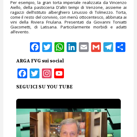
Per esempio, la gran torta imperiale realizzata da Vincenzo
Aiello, della pasticceria D’altri tempi di Venzone, assieme ai
ragazzi dell’istituto alberghiero Linussio di Tolmezzo. Torta,
come il resto del convivio, con menù ottocentesco, abbinata ai
vini della Riviera Friulana. Presentati da Giovanni Toniatti
Giacometti, di Latisana. Particolarmente morbidi e adatti
all’evento.
Facebook
Twitter
WhatsApp
LinkedIn
Email
Gmail
Tele
Sh
ARGA FVG sui social
Facebook
Twitter
Instagram
YouTube
SEGUICI SU YOU TUBE