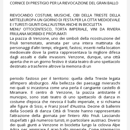
CORNICE DI PRESTIGIO PER LA RIEVOCAZIONE DEL GRAN BALLO
RIEVOCANDO COSTUMI, MUSICHE, CIBI DELLA TRIESTE DEL
LA
MITTELEUROPA UN GIORNO DI FESTA PER LA CITTA’ MEDIOEVALE
E I TURISTI GIUNTI DALL’AUSTRIA ANCHE IN BICICLETTA
MENU’ OTTOCENTESCO, TORTA IMPERIALE, VINI DA RIVIERA
FRIULANA MORBIDI E PROFUMATI
La piazza di Venzone, uno dei simboli della ricostruzione del
Friuli terremotato, animata per una intera mattinata da
personaggi d’altri tempi, eleganti, fastosi, inseriti nella location
medioevale dove la pietra rappresentava la migliore difesa
dagli assalti e dalle invasioni. Venzone, dunque, una città
aperta che in un giorno festivo è stata teatro di uno spettacolo
destinato a trasferire altrove la memoria di un
periodo fastoso per il territorio: quella della Trieste legata
all’impero absburgico. Alla bellezza dei paesaggi rivieraschi
nei quali si incastona come una perla il cangiante castello di
Miramare. Il centro di Venzone, la piazza antistante il
municipio, sono stati teatro di uno spettacolo di danza in
costume d’epoca che rievoca il ballo imperiale, e si richiama
alle figure di Sissi, e Franz Josef d’Austria. Decine di ballerini
della Società di danza Città di Trieste hanno rappresentato
l’attrazione della giornata per l’intero Alto Friuli. Lasciando
stupefatti i già numerosi turisti, in particolare austriaci. Diversi
dei quali giunti a Venzone in bicicletta lungo la ciclovia Alpe
Adria, per ammirare il gran ballo imperiale. Come intermezzo