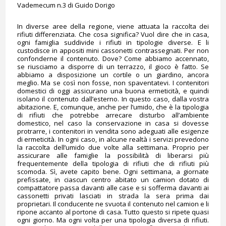
Vademecum n.3 di Guido Dorigo
In diverse aree della regione, viene attuata la raccolta dei
rifiuti differenziata. Che cosa significa? Vuol dire che in casa,
ogni famiglia suddivide i rifiuti in tipologie diverse. E li
custodisce in appositi mini cassonetti contrassegnati. Per non
confonderne il contenuto. Dove? Come abbiamo accennato,
se riusciamo a disporre di un terrazzo, il gioco è fatto. Se
abbiamo a disposizione un cortile o un giardino, ancora
meglio. Ma se così non fosse, non spaventatevi. I contenitori
domestici di oggi assicurano una buona ermeticità, e quindi
isolano il contenuto dall’esterno. In questo caso, dalla vostra
abitazione. E, comunque, anche per l’umido, che è la tipologia
di rifiuti che potrebbe arrecare disturbo all’ambiente
domestico, nel caso la conservazione in casa si dovesse
protrarre, i contenitori in vendita sono adeguati alle esigenze
di ermeticità. In ogni caso, in alcune realtà i servizi prevedono
la raccolta dell’umido due volte alla settimana. Proprio per
assicurare alle famiglie la possibilità di liberarsi più
frequentemente della tipologia di rifiuti che di rifiuti più
scomoda. Sì, avete capito bene. Ogni settimana, a giornate
prefissate, in ciascun centro abitato un camion dotato di
compattatore passa davanti alle case e si sofferma davanti ai
cassonetti privati lasciati in strada la sera prima dai
proprietari. Il conducente ne svuota il contenuto nel camion e li
ripone accanto al portone di casa. Tutto questo si ripete quasi
ogni giorno. Ma ogni volta per una tipologia diversa di rifiuti.