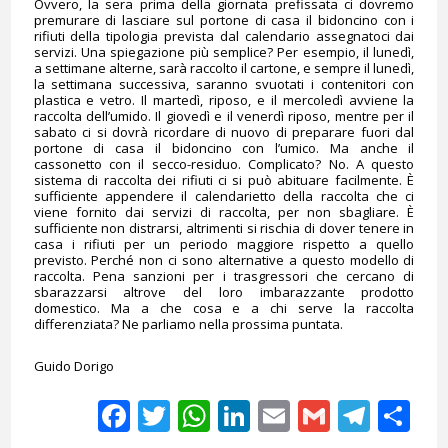
Ovvero, la sera prima della giornata prefissata ci dovremo
premurare di lasciare sul portone di casa il bidoncino con i
rifiuti della tipologia prevista dal calendario assegnatoci dai
servizi. Una spiegazione più semplice? Per esempio, il lunedì,
a settimane alterne, sarà raccolto il cartone, e sempre il lunedì,
la settimana successiva, saranno svuotati i contenitori con
plastica e vetro. Il martedì, riposo, e il mercoledì avviene la
raccolta dell’umido. Il giovedì e il venerdì riposo, mentre per il
sabato ci si dovrà ricordare di nuovo di preparare fuori dal
portone di casa il bidoncino con l’umico. Ma anche il
cassonetto con il secco-residuo. Complicato? No. A questo
sistema di raccolta dei rifiuti ci si può abituare facilmente. È
sufficiente appendere il calendarietto della raccolta che ci
viene fornito dai servizi di raccolta, per non sbagliare. È
sufficiente non distrarsi, altrimenti si rischia di dover tenere in
casa i rifiuti per un periodo maggiore rispetto a quello
previsto. Perché non ci sono alternative a questo modello di
raccolta. Pena sanzioni per i trasgressori che cercano di
sbarazzarsi altrove del loro imbarazzante prodotto
domestico. Ma a che cosa e a chi serve la raccolta
differenziata? Ne parliamo nella prossima puntata.
Guido Dorigo
Facebook
Twitter
WhatsApp
LinkedIn
Email
Gmail
Tele
Sh