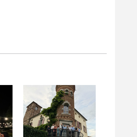
gram
are