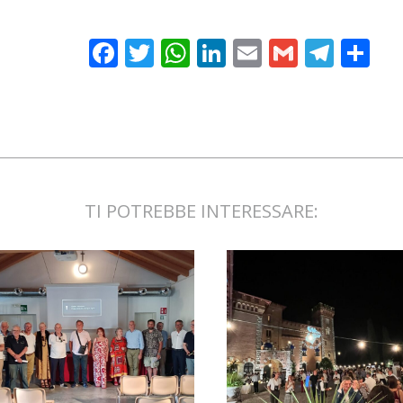
Facebook
Twitter
WhatsApp
LinkedIn
Email
Gmail
Tele
Sh
TI POTREBBE INTERESSARE: