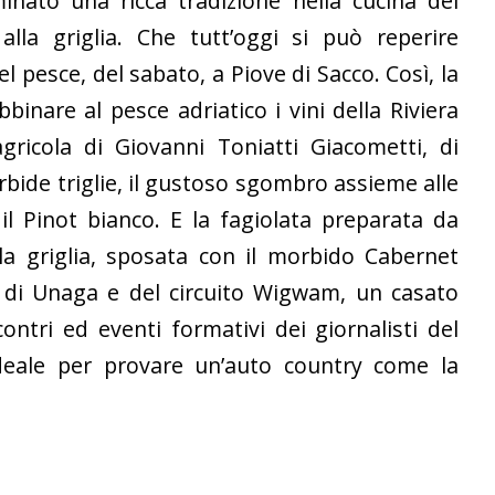
inato una ricca tradizione nella cucina del
lla griglia. Che tutt’oggi si può reperire
 pesce, del sabato, a Piove di Sacco. Così, la
binare al pesce adriatico i vini della Riviera
agricola di Giovanni Toniatti Giacometti, di
rbide triglie, il gustoso sgombro assieme alle
on il Pinot bianco. E la fagiolata preparata da
la griglia, sposata con il morbido Cabernet
e di Unaga e del circuito Wigwam, un casato
ontri ed eventi formativi dei giornalisti del
ideale per provare un’auto country come la