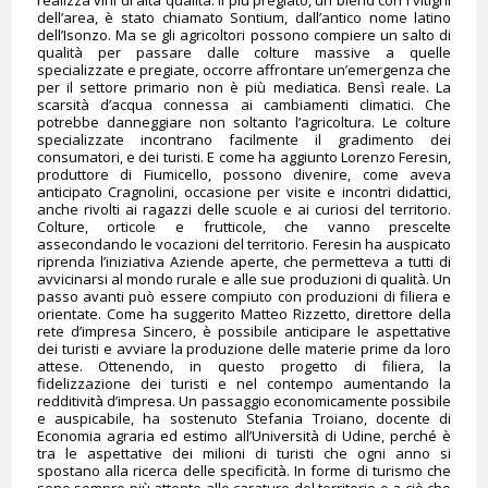
realizza vini di alta qualità. Il più pregiato, un blend con i vitigni
dell’area, è stato chiamato Sontium, dall’antico nome latino
dell’Isonzo. Ma se gli agricoltori possono compiere un salto di
qualità per passare dalle colture massive a quelle
specializzate e pregiate, occorre affrontare un’emergenza che
per il settore primario non è più mediatica. Bensì reale. La
scarsità d’acqua connessa ai cambiamenti climatici. Che
potrebbe danneggiare non soltanto l’agricoltura. Le colture
specializzate incontrano facilmente il gradimento dei
consumatori, e dei turisti. E come ha aggiunto Lorenzo Feresin,
produttore di Fiumicello, possono divenire, come aveva
anticipato Cragnolini, occasione per visite e incontri didattici,
anche rivolti ai ragazzi delle scuole e ai curiosi del territorio.
Colture, orticole e frutticole, che vanno prescelte
assecondando le vocazioni del territorio. Feresin ha auspicato
riprenda l’iniziativa Aziende aperte, che permetteva a tutti di
avvicinarsi al mondo rurale e alle sue produzioni di qualità. Un
passo avanti può essere compiuto con produzioni di filiera e
orientate. Come ha suggerito Matteo Rizzetto, direttore della
rete d’impresa Sincero, è possibile anticipare le aspettative
dei turisti e avviare la produzione delle materie prime da loro
attese. Ottenendo, in questo progetto di filiera, la
fidelizzazione dei turisti e nel contempo aumentando la
redditività d’impresa. Un passaggio economicamente possibile
e auspicabile, ha sostenuto Stefania Troiano, docente di
Economia agraria ed estimo all’Università di Udine, perché è
tra le aspettative dei milioni di turisti che ogni anno si
spostano alla ricerca delle specificità. In forme di turismo che