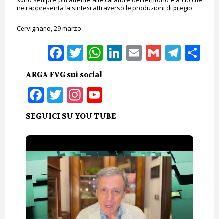
sono sempre più attente alle carature del territorio e a ciò che
ne rappresenta la sintesi attraverso le produzioni di pregio.
Cervignano, 29 marzo
Facebook
Twitter
WhatsApp
LinkedIn
Email
Gmail
Tele
Sh
ARGA FVG sui social
Facebook
Twitter
Instagram
YouTube
SEGUICI SU YOU TUBE