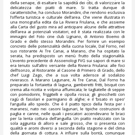
della senape, di esaltare la sapidità dei cibi, di valorizzare la
delicatezza dei piatti di mare. Si tratta dunque di
caratteristiche, ha concluso Morandini, che rendono esclusiva
l’offerta turistica e culturale dell’area. Che viene illustrata in
una monografia edita da La Riviera Friulana, e che assieme
alla Carta del gusto mira ad anticipare alcune delle attrattive
dell’area ai potenziali visitatori, ed è stata realizzata con le
immagini del Foto cine club Lignano, di Antonio Boemo di
Grado e dello stesso Morandini. Per fornire un esempio
concreto delle potenzialità della cucina locale, Dal Forno, nel
suo ristorante Ai Tre Canai, a Marano, che ha ospitato la
serata, ha predisposto un menù frutto della stagionalità.
L’evento precedente di Assoenologi FVG sui sapori di mare si
era tenuto sull’altro versante della Riviera Friulana: alle foci
dell’Isonzo, al Ristorante al Casone di Primero di Grado, dello
chef Luigi Zago, che a sua volta aderisce al sodalizio
rivierasco. A Marano Lagunare, Ai Tre Canai, Dal Forno ha
preparato la fortaietta di laguna, gamberetti fritti, bisquit con
crema alla ricotta e volpina affumicata; le tagliatelle di seppie
con pomodorini, friggitelli e cipolla rossa; gli gnocchetti con
ragù di fasolari e parmigiano di alghe; e il ‘bisato in speo’
l’anguilla allo spiedo. Che è il piatto tipico della festa per i
maranesi, nato nei casoni lagunari, le tipiche costruzioni di
paglia e canne, nelle quali i pescatori accendevano le braci
per la lenta cottura dell’anguilla. Un piatto realizzato con la
sola aggiunta di alloro e sale grosso, che si presenta con
qualità e aromi diversi a seconda della stagione e del clima
della giornata di cottura. A influire sulla bontà, comunque