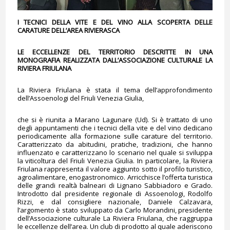
I TECNICI DELLA VITE E DEL VINO ALLA SCOPERTA DELLE
CARATURE DELL’AREA RIVIERASCA
LE ECCELLENZE DEL TERRITORIO DESCRITTE IN UNA
MONOGRAFIA REALIZZATA DALL’ASSOCIAZIONE CULTURALE LA
RIVIERA FRIULANA
La Riviera Friulana è stata il tema dell’approfondimento
dell’Assoenologi del Friuli Venezia Giulia,
che si è riunita a Marano Lagunare (Ud). Si è trattato di uno
degli appuntamenti che i tecnici della vite e del vino dedicano
periodicamente alla formazione sulle carature del territorio.
Caratterizzato da abitudini, pratiche, tradizioni, che hanno
influenzato e caratterizzano lo scenario nel quale si sviluppa
la viticoltura del Friuli Venezia Giulia. In particolare, la Riviera
Friulana rappresenta il valore aggiunto sotto il profilo turistico,
agroalimentare, enogastronomico. Arricchisce l’offerta turistica
delle grandi realtà balneari di Lignano Sabbiadoro e Grado.
Introdotto dal presidente regionale di Assoenologi, Rodolfo
Rizzi, e dal consigliere nazionale, Daniele Calzavara,
l’argomento è stato sviluppato da Carlo Morandini, presidente
dell’Associazione culturale La Riviera Friulana, che raggruppa
le eccellenze dell’area. Un club di prodotto al quale aderiscono