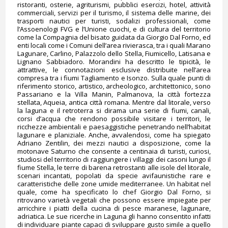
ristoranti, osterie, agriturismi, pubblici esercizi, hotel, attività
commerciali, servizi per il turismo, il sistema delle marine, dei
trasporti nautici per turisti, sodalizi professionali, come
l’Assoenologi FVG e l’Unione cuochi, e di cultura del territorio
come la Compagnia del bisato guidata da Giorgio Dal Forno, ed
enti locali come i Comuni dell’area rivierasca, tra i quali Marano
Lagunare, Carlino, Palazzolo dello Stella, Fiumicello, Latisana e
Lignano Sabbiadoro. Morandini ha descritto le tipicità, le
attrattive, le connotazioni esclusive distribuite nell’area
compresa tra i fiumi Tagliamento e Isonzo. Sulla quale punti di
riferimento storico, artistico, archeologico, architettonico, sono
Passariano e la Villa Manin, Palmanova, la città fortezza
stellata, Aqueia, antica città romana. Mentre dal litorale, verso
la laguna e il retroterra si dirama una serie di fiumi, canali,
corsi d’acqua che rendono possibile visitare i territori, le
ricchezze ambientali e paesaggistiche penetrando nell’habitat
lagunare e planiziale. Anche, avvalendosi, come ha spiegato
Adriano Zentilin, dei mezzi nautici a disposizione, come la
motonave Saturno che consente a centinaia di turisti, curiosi,
studiosi del territorio di raggiungere i villaggi dei casoni lungo il
fiume Stella, le terre di barena retrostanti alle isole del litorale,
scenari incantati, popolati da specie avifaunistiche rare e
caratteristiche delle zone umide mediterranee. Un habitat nel
quale, come ha specificato lo chef Giorgio Dal Forno, si
ritrovano varietà vegetali che possono essere impiegate per
arricchire i piatti della cucina di pesce maranese, lagunare,
adriatica. Le sue ricerche in Laguna gli hanno consentito infatti
di individuare piante capaci di sviluppare gusto simile a quello