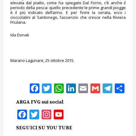
elevata dal piatto, come ha spiegato Dal Forno, c’è anche il
periodo della pesca: quello precedente le prime grandi piogge
è il più indicato dell’anno. E per finire la serata, ecco i
cioccolatini al Santonego, l’assenzio che cresce nella Riviera
Friulana.
Ida Donati
Marano Lagunare, 25 ottobre 2015.
Facebook
Twitter
WhatsApp
LinkedIn
Email
Gmail
Tele
Sh
ARGA FVG sui social
Facebook
Twitter
Instagram
YouTube
SEGUICI SU YOU TUBE