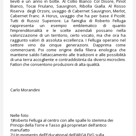
lieviti e un anno in botte. Al Collio Bianco Col Disore, Pinot
Bianco, Tocai Friulano, Sauvignon, Ribolla Gialla. Al Rosso
Riserva degli Orzoni, uvaggio di Cabernet Sauvignon, Merlot,
Cabernet Franc. A Horus, uvaggio che ha per base il Picolit.
Tutti di Russiz Superiore. La famiglia di Roberto Felluga
rappresenta un esempio emblematico di quanto
l’imprenditorialità e le scelte aziendali possano nella
valorizzazione di un territorio, certo vocato, ma che ora ha
raggiunto valori di assoluta eccellenza. I Felluga operano nel
settore vino da cinque generazioni. Dapprima come
commercianti. Poi come origine della filiera enologica che
mantiene saldo l’attaccamento alle tradizioni e alle possibilità
di una terra accogliente e contraddistinta da diversi microclimi.
Fattori che consentono produzioni di alta qualità.
Carlo Morandini
Nelle foto:
1)Roberto Felluga al centro con alle spalle lo stemma dei
Principi della Torre e Tasso già proprietari dell’antico
manufatto
2) Un momento dell’Educational dell’ARGA FVG sulla