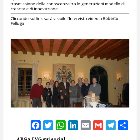
trasmissione della conoscenza tra le generazioni modello di
crescita e di innovazione
Cliccando sul link sarà visibile l’Intervista video a
Roberto
Felluga
Facebook
Twitter
WhatsApp
LinkedIn
Email
Gmail
Tele
Sh
ARGA FVG sui social