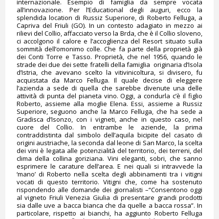
internazionale. Esempio di famiglia da sempre vocata
all’innovazione. Per l’Educational degli auguri, ecco la
splendida location di Russiz Superiore, di Roberto Felluga, a
Capriva del Friuli (GO). In un contesto adagiato in mezzo ai
rilievi del Collio, affacciato verso la Brda, che è il Collio sloveno,
ci accolgono il calore e l’accoglienza del Resort situato sulla
sommità dell’omonimo colle. Che fa parte della proprietà già
dei Conti Torre e Tasso. Proprietà, che nel 1956, quando le
strade dei due dei sette fratelli della famiglia originaria d’Isola
d’Istria, che avevano scelto la vitivinicoltura, si divisero, fu
acquistata da Marco Felluga. Il quale decise di eleggere
l’azienda a sede di quella che sarebbe divenute una delle
attività di punta del pianeta vino. Oggi, a condurla c’è il figlio
Roberto, assieme alla moglie Elena. Essi, assieme a Russiz
Superiore, seguono anche la Marco Felluga, che ha sede a
Gradisca d’Isonzo, con i vigneti, anche in questo caso, nel
cuore del Collio. In entrambe le aziende, la prima
contraddistinta dal simbolo dell’aquila bicipite del casato di
origini austriache, la seconda dal leone di San Marco, la scelta
dei vini è legata alle potenzialità del territorio, dei terreni, del
clima della collina goriziana. Vini eleganti, sobri, che sanno
esprimere le carature dell’area. E nei quali si intravvede la
‘mano’ di Roberto nella scelta degli abbinamenti tra i vitigni
vocati di questo territorio. Vitigni che, come ha sostenuto
rispondendo alle domande dei giornalisti –“Consentono oggi
al vigneto Friuli Venezia Giulia di presentare grandi prodotti
sia dalle uve a bacca bianca che da quelle a bacca rossa”. In
particolare, rispetto ai bianchi, ha aggiunto Roberto Felluga