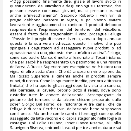
–“Oggi possiamo finalmente dire, grazie al lavoro svolto in
questi decenni dai viticoltori e dagli enologi sul territorio, che
possono essere consumati giovani, ma si prestano oramai
anche all’invecchiamento”. Secondo Roberto i veri vini di
pregio debbono nascere in vigna, e poi vanno evitate
lavorazioni e aggiustamenti in cantina: -“I prodotti debbono
rappresentare l’espressione del territorio, del viticoltore,
essere il frutto della stagionalità”. Il vino, prosegue Felluga
–“Possiede il pregio di essere diverso, annata dopo annata:
questa è la sua vera ricchezza, questo il motivo che può
spingere i degustatori ad assaggiare nuovi prodotti o ad
appassionarsi a una, piuttosto che a un’altra cantina”. Felluga,
come suo padre Marco, è molto affezionato al Tocai friulano.
Che per secoli ha rappresentato un patrimonio e una risorsa
dell’area. A Russiz Superiore per esempio ve ne è tuttora una
vigna di oltre settant’anni. Che dà ancora un vino splendido.
Ma Russiz Superiore si cimenta anche in prodotti sempre
nuovi, di ricerca. Come lo spumante inedito, per ora a ‘tiratura
limitata’, che ha aperto gli assaggi dopo la visita alla cantina,
alla barricaia, al caveau proprio sotto il relais, dove sono
custodite tutte le annate dell’azienda. Accompagnate da
pietanze del territorio e da alcune chicche preparate dallo
schef Giorgio Dal Forno, del ristorante Ai tre canai, che da
Felluga è di casa. Perché i vini dell’azienda bene si sposano
con il pesce. Ma anche con le carni o i formaggi, come quello
assaggiato da latte vaccino e di capra stagionato nelle foglie di
castagno. Dal Collio Friulano, Pinot Bianco Riserva, al Collio
Sauvignon Riserva, entrambi lasciati per tre anni maturare sui