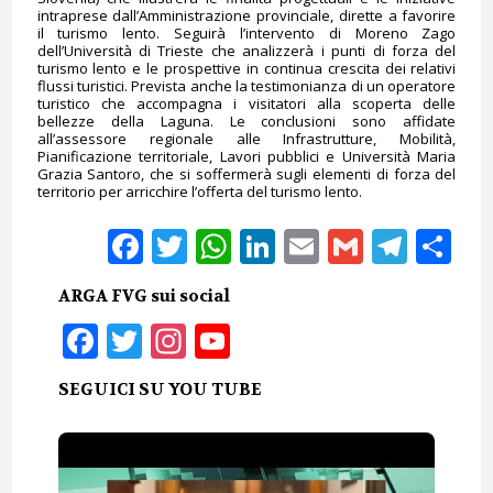
intraprese dall’Amministrazione provinciale, dirette a favorire
il turismo lento. Seguirà l’intervento di Moreno Zago
dell’Università di Trieste che analizzerà i punti di forza del
turismo lento e le prospettive in continua crescita dei relativi
flussi turistici. Prevista anche la testimonianza di un operatore
turistico che accompagna i visitatori alla scoperta delle
bellezze della Laguna. Le conclusioni sono affidate
all’assessore regionale alle Infrastrutture, Mobilità,
Pianificazione territoriale, Lavori pubblici e Università Maria
Grazia Santoro, che si soffermerà sugli elementi di forza del
territorio per arricchire l’offerta del turismo lento.
Facebook
Twitter
WhatsApp
LinkedIn
Email
Gmail
Tele
Sh
ARGA FVG sui social
Facebook
Twitter
Instagram
YouTube
SEGUICI SU YOU TUBE