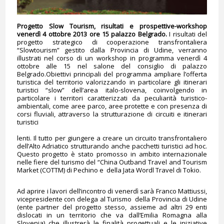
Progetto Slow Tourism, risultati e prospettive-workshop
venerdì 4 ottobre 2013 ore 15 palazzo Belgrado
.
I risultati del
progetto strategico di cooperazione transfrontaliera
“Slowtourism” gestito dalla Provincia di Udine, verranno
illustrati nel corso di un workshop in programma venerdì 4
ottobre alle 15 nel salone del consiglio di palazzo
Belgrado.Obiettivi principali del programma ampliare l’offerta
turistica del territorio valorizzando in particolare gli itinerari
turistici “slow” dell’area italo-slovena, coinvolgendo in
particolare i territori caratterizzati da peculiarità turistico-
ambientali, come aree parco, aree protette e con presenza di
corsi fluviali, attraverso la strutturazione di circuiti e itinerari
turistici
lenti. Il tutto per giungere a creare un circuito transfrontaliero
dell’Alto Adriatico strutturando anche pacchetti turistici ad hoc.
Questo progetto è stato promosso in ambito internazionale
nelle fiere del turismo del “China Outband Travel and Tourism
Market (COTTM) di Pechino e della Jata Wordl Travel di Tokio.
Ad aprire i lavori dell’incontro di venerdì sarà Franco Mattiussi,
vicepresidente con delega al Turismo della Provincia di Udine
(ente partner del progetto stesso, assieme ad altri 29 enti
dislocati in un territorio che va dall’Emilia Romagna alla
Slovenia) che illustrerà le finalità progettuali e le iniziative