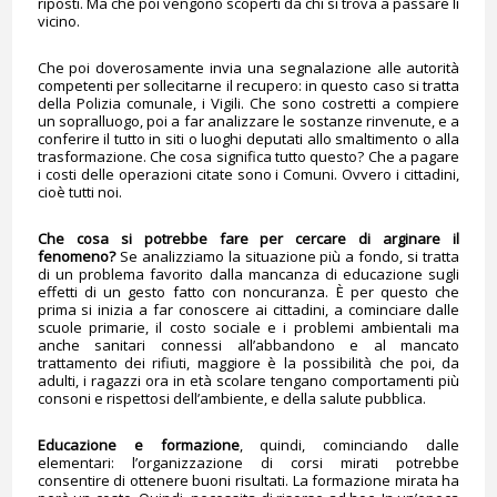
riposti. Ma che poi vengono scoperti da chi si trova a passare lì
vicino.
Che poi doverosamente invia una segnalazione alle autorità
competenti per sollecitarne il recupero: in questo caso si tratta
della Polizia comunale, i Vigili. Che sono costretti a compiere
un sopralluogo, poi a far analizzare le sostanze rinvenute, e a
conferire il tutto in siti o luoghi deputati allo smaltimento o alla
trasformazione. Che cosa significa tutto questo? Che a pagare
i costi delle operazioni citate sono i Comuni. Ovvero i cittadini,
cioè tutti noi.
Che cosa si potrebbe fare per cercare di arginare il
fenomeno?
Se analizziamo la situazione più a fondo, si tratta
di un problema favorito dalla mancanza di educazione sugli
effetti di un gesto fatto con noncuranza. È per questo che
prima si inizia a far conoscere ai cittadini, a cominciare dalle
scuole primarie, il costo sociale e i problemi ambientali ma
anche sanitari connessi all’abbandono e al mancato
trattamento dei rifiuti, maggiore è la possibilità che poi, da
adulti, i ragazzi ora in età scolare tengano comportamenti più
consoni e rispettosi dell’ambiente, e della salute pubblica.
Educazione e formazione
, quindi, cominciando dalle
elementari: l’organizzazione di corsi mirati potrebbe
consentire di ottenere buoni risultati. La formazione mirata ha