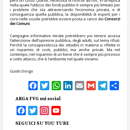
però un costo. Quindi, necessita di risorse ad hoc. In un’epoca
nella quale l’utilizzo dei fondi pubblici è sempre più limitato per
i problemi che sta attraversando l’economia privata, e di
conseguenza quella pubblica, la disponibilità di esperti per i
corsi nelle scuole potrebbe essere posta a carico dei
Consorzi
dei Comuni
.
Campagne informative mirate potrebbero poi tenere accesa
l’attenzione dell’opinione pubblica, degli adulti, sul tema rifiuti.
Perché la consapevolezza dei cittadini in materia si riflette in
un risparmio di costi, pubblici, ma anche privati. Ma nel
contempo, nel risparmio di un bene che è sempre più prezioso
e sotto attacco, che è l’ambiente nel quale viviamo.
Guido Dorigo
Facebook
Twitter
WhatsApp
LinkedIn
Email
Gmail
Tele
Sh
ARGA FVG sui social
Facebook
Twitter
Instagram
YouTube
SEGUICI SU YOU TUBE