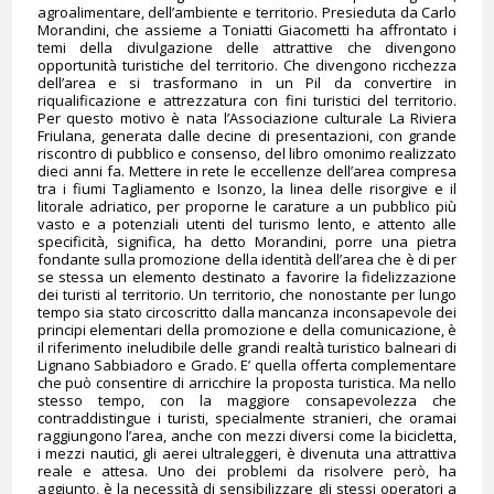
agroalimentare, dell’ambiente e territorio. Presieduta da Carlo
Morandini, che assieme a Toniatti Giacometti ha affrontato i
temi della divulgazione delle attrattive che divengono
opportunità turistiche del territorio. Che divengono ricchezza
dell’area e si trasformano in un Pil da convertire in
riqualificazione e attrezzatura con fini turistici del territorio.
Per questo motivo è nata l’Associazione culturale La Riviera
Friulana, generata dalle decine di presentazioni, con grande
riscontro di pubblico e consenso, del libro omonimo realizzato
dieci anni fa. Mettere in rete le eccellenze dell’area compresa
tra i fiumi Tagliamento e Isonzo, la linea delle risorgive e il
litorale adriatico, per proporne le carature a un pubblico più
vasto e a potenziali utenti del turismo lento, e attento alle
specificità, significa, ha detto Morandini, porre una pietra
fondante sulla promozione della identità dell’area che è di per
se stessa un elemento destinato a favorire la fidelizzazione
dei turisti al territorio. Un territorio, che nonostante per lungo
tempo sia stato circoscritto dalla mancanza inconsapevole dei
principi elementari della promozione e della comunicazione, è
il riferimento ineludibile delle grandi realtà turistico balneari di
Lignano Sabbiadoro e Grado. E’ quella offerta complementare
che può consentire di arricchire la proposta turistica. Ma nello
stesso tempo, con la maggiore consapevolezza che
contraddistingue i turisti, specialmente stranieri, che oramai
raggiungono l’area, anche con mezzi diversi come la bicicletta,
i mezzi nautici, gli aerei ultraleggeri, è divenuta una attrattiva
reale e attesa. Uno dei problemi da risolvere però, ha
aggiunto, è la necessità di sensibilizzare gli stessi operatori a