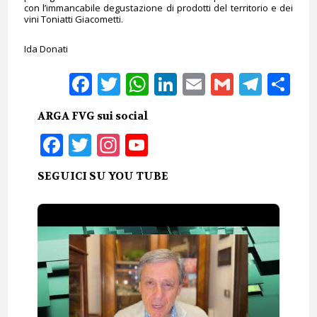
con l’immancabile degustazione di prodotti del territorio e dei
vini Toniatti Giacometti.
Ida Donati
Facebook
Twitter
WhatsApp
LinkedIn
Email
Gmail
Tele
Sh
ARGA FVG sui social
Facebook
Twitter
Instagram
YouTube
SEGUICI SU YOU TUBE