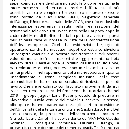
saper comunicare e divulgare non solo le proprie realtà, ma le
intere ricchezze del territorio. Perché l’offerta sia il più
possibile ampia e completa. Un esempio in questo senso è
stato fornito da Gian Paolo Girelli, Segretario generale
dell’Unaga, l’Unione nazionale delle ARGA, che rifacendosi alla
interessante esperienza vissuta nella realizzazione del
settimanale televisivo Est-Ovest, nato nella Rai poco dopo la
caduta del Muro di Berlino, che lo ha portato a visitare i paesi
dell’Est nella fase di ripresa in vista della concretizzazione
dell’idea europeista. Girelli ha evidenziato l’orgoglio di
appartenenza che ha motivato i popoli dell’est a condividere
un progetto comune e a lavorare per crescere e sviluppare i
valori di una società e di nazioni che oggi presentano il più
elevato Pil tra i Paesi europei, e in taluni casi in assoluto. Dove,
ha replicato Morandini, per esempio in Slovacchia, vi sono
ormai problemi nel reperimento della manodopera, in quanto
l’insediamento di grandi complessi industriali delle case
automobilistiche ha creato un surplus di richiesta di posti di
lavoro. Che viene colmato con lavoratori provenienti da altri
Paesi. Per rendere l’idea del fenomeno, ha ricordato che nel
2019 il gruppo Jaguar Land Rover prevede di produrre in
Slovacchia 150 mila vetture del modello Discovery. La serata,
alla quale hanno partecipato tra gli altri la presidente
dell’Università della terza età di Lignano Sabbiadoro, Nelly Del
Forno Todisco, la presidente dell’Associazione Romeo e
Giulietta, Laura Zanelli, il vicepresidente dell’ARA FVG, Claudio
Soranzo, il consigliere comunale Lauretta Iuretigh, è
proseguita con le domande dei numerosi ospiti. E si è conclusa