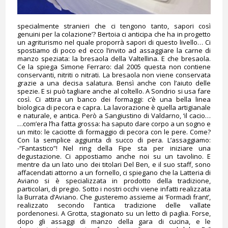
specialmente stranieri che ci tengono tanto, sapori così
genuini per la colazione’? Bertoia ci anticipa che ha in progetto
un agriturismo nel quale proporrà sapori di questo livello… Ci
spostiamo di poco ed ecco l’invito ad assaggiare la carne di
manzo speziata: la bresaola della Valtellina. E che bresaola.
Ce la spiega Simone Ferraro: dal 2005 questa non contiene
conservanti, nitriti o nitrati. La bresaola non viene conservata
grazie a una decisa salatura. Bensì anche con l’aiuto delle
spezie. E si può tagliare anche al coltello. A Sondrio si usa fare
così. Ci attira un banco dei formaggi: c’è una bella linea
biologica di pecora e capra. La lavorazione è quella artigianale
e naturale, e antica. Però a Sangiustino di Valdarno, ‘il cacio…
…com’era l’ha fatta grossa: ha saputo dare corpo a un sogno e
un mito: le caciotte di formaggio di pecora con le pere. Come?
Con la semplice aggiunta di succo di pera. L’assaggiamo:
-“Fantastico”! Nel ring della Fipe sta per iniziare una
degustazione. Ci appostiamo anche noi su un tavolino. E
mentre da un lato uno dei titolari Del Ben, e il suo staff, sono
affacendati attorno a un fornello, ci spiegano che la Latteria di
Aviano si è specializzata in prodotto della tradizione,
particolari, di pregio. Sotto i nostri occhi viene infatti realizzata
la Burrata d’Aviano. Che gusteremo assieme ai ‘Formadi frant’,
realizzato secondo l’antica tradizione delle vallate
pordenonesi. A Grotta, stagionato su un letto di paglia. Forse,
dopo gli assaggi di manzo della gara di cucina, e le