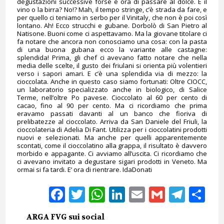
degustazioni successive forse è ora di passare al dolce. E il
vino o la birra? No!? Mah, il tempo stringe, c’è strada da fare, e
per quello ci teniamo in serbo per il Vinitaly, che non è poi così
lontano. Ah! Ecco strucchi e gubane. Dorbolò di San Pietro al
Natisone. Buoni come ci aspettavamo. Ma la giovane titolare ci
fa notare che ancora non conosciamo una cosa: con la pasta
di una buona gubana ecco la variante alle castagne:
splendida! Prima, gli chef ci avevano fatto notare che nella
media delle scelte, il gusto dei friulani si orienta più volentieri
verso i sapori amari. E c’è una splendida via di mezzo: la
cioccolata. Anche in questo caso siamo fortunati: Oltre CIOCC,
un laboratorio specializzato anche in biologico, di Salice
Terme, nell’oltre Po pavese. Cioccolato al 60 per cento di
cacao, fino al 90 per cento. Ma ci ricordiamo che prima
eravamo passati davanti al un banco che fioriva di
prelibatezze al cioccolato. Arriva da San Daniele del Friuli, la
cioccolateria di Adelia Di Fant. Utilizza per i cioccolatini prodotti
nuovi e selezionati. Ma anche per quelli apparentemente
scontati, come il cioccolatino alla grappa, il risultato è davvero
morbido e appagante. Ci avviamo all’uscita. Ci ricordiamo che
ci avevano invitato a degustare sigari prodotti in Veneto. Ma
ormai si fa tardi. E’ ora di rientrare. IdaDonati
Facebook
Twitter
WhatsApp
LinkedIn
Email
Gmail
Tele
Sh
ARGA FVG sui social