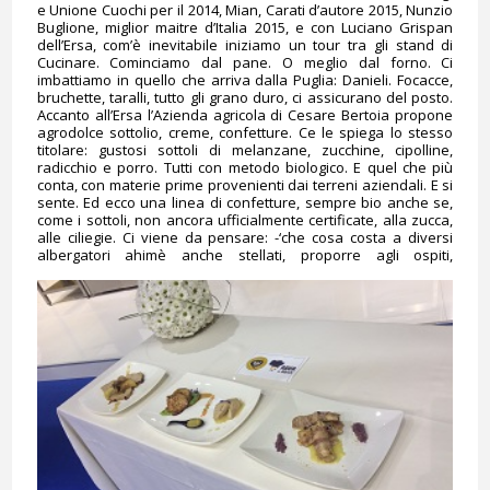
e Unione Cuochi per il 2014, Mian, Carati d’autore 2015, Nunzio
Buglione, miglior maitre d’Italia 2015, e con Luciano Grispan
dell’Ersa, com’è inevitabile iniziamo un tour tra gli stand di
Cucinare. Cominciamo dal pane. O meglio dal forno. Ci
imbattiamo in quello che arriva dalla Puglia: Danieli. Focacce,
bruchette, taralli, tutto gli grano duro, ci assicurano del posto.
Accanto all’Ersa l’Azienda agricola di Cesare Bertoia propone
agrodolce sottolio, creme, confetture. Ce le spiega lo stesso
titolare: gustosi sottoli di melanzane, zucchine, cipolline,
radicchio e porro. Tutti con metodo biologico. E quel che più
conta, con materie prime provenienti dai terreni aziendali. E si
sente. Ed ecco una linea di confetture, sempre bio anche se,
come i sottoli, non ancora ufficialmente certificate, alla zucca,
alle ciliegie. Ci viene da pensare: -‘che cosa costa a diversi
albergatori ahimè
anche stellati, proporre agli ospiti,