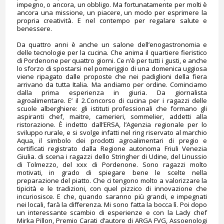
impegno, o ancora, un obbligo. Ma fortunatamente per molti è
ancora una missione, un piacere, un modo per esprimere la
propria creatività. E nel contempo per regalare salute e
benessere.
Da quattro anni è anche un salone dell’enogastronomia e
delle tecnologie per la cucina. Che anima il quartiere fieristico
di Pordenone per quattro giorni. Ce n’è per tutti i gusti, e anche
lo sforzo di spostarsi nel pomeriggio di una domenica uggiosa
viene ripagato dalle proposte che nei padiglioni della fiera
arrivano da tutta Italia. Ma andiamo per ordine. Cominciamo
dalla prima esperienza in giuria. Da giornalista
agroalimentare. E’ il 2.Concorso di cucina per i ragazzi delle
scuole alberghiere: gli istituti professionali che formano gli
aspiranti chef, maitre, camerieri, sommelier, addetti alla
ristorazione. È indetto dall’ERSA, l’Agenzia regionale per lo
sviluppo rurale, e si svolge infatti nel ring riservato al marchio
Aqua, il simbolo dei prodotti agroalimentari di pregio e
certificati registrato dalla Regione autonoma Friuli Venezia
Giulia. di scena i ragazzi dello Stringher di Udine, del Linussio
di Tolmezzo, del xxx di Pordenone. Sono ragazzi molto
motivati, in grado di spiegare bene le scelte nella
preparazione del piatto. Che ci tengono molto a valorizzare la
tipicità e le tradizioni, con quel pizzico di innovazione che
incuriosisce. E che, quando saranno più grandi, e impegnati
nei locali, farà la differenza. Mi sono fatta la bocca lì. Poi dopo
un interessante scambio di esperienze e con la Lady chef
Mirka Pillon, Premio Carati d’autore di ARGA FVG, Assoenologi