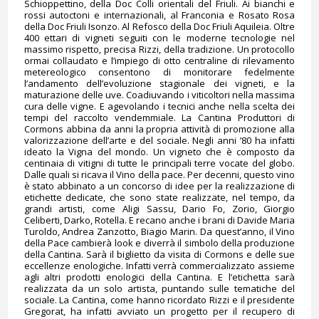
Schioppettino, della Doc Colli orientali del Friuli. Ai bianchi e
rossi autoctoni e internazionali, al Franconia e Rosato Rosa
della Doc Friuli Isonzo. Al Refosco della Doc Friuli Aquileia. Oltre
400 ettari di vigneti seguiti con le moderne tecnologie nel
massimo rispetto, precisa Rizzi, della tradizione. Un protocollo
ormai collaudato e l’impiego di otto centraline di rilevamento
metereologico consentono di monitorare fedelmente
l’andamento dell’evoluzione stagionale dei vigneti, e la
maturazione delle uve. Coadiuvando i viticoltori nella massima
cura delle vigne. E agevolando i tecnici anche nella scelta dei
tempi del raccolto vendemmiale. La Cantina Produttori di
Cormons abbina da anni la propria attività di promozione alla
valorizzazione dell’arte e del sociale. Negli anni ’80 ha infatti
ideato la Vigna del mondo. Un vigneto che è composto da
centinaia di vitigni di tutte le principali terre vocate del globo.
Dalle quali si ricava il Vino della pace. Per decenni, questo vino
è stato abbinato a un concorso di idee per la realizzazione di
etichette dedicate, che sono state realizzate, nel tempo, da
grandi artisti, come Aligi Sassu, Dario Fo, Zorio, Giorgio
Celiberti, Darko, Rotella. E recano anche i brani di Davide Maria
Turoldo, Andrea Zanzotto, Biagio Marin. Da quest’anno, il Vino
della Pace cambierà look e diverrà il simbolo della produzione
della Cantina. Sarà il biglietto da visita di Cormons e delle sue
eccellenze enologiche. Infatti verrà commercializzato assieme
agli altri prodotti enologici della Cantina. E l’etichetta sarà
realizzata da un solo artista, puntando sulle tematiche del
sociale. La Cantina, come hanno ricordato Rizzi e il presidente
Gregorat, ha infatti avviato un progetto per il recupero di