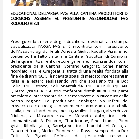
EDUCATIONAL DELL’ARGA FVG ALLA CANTINA PRODUTTORI DI
CORMONS ASSIEME AL PRESIDENTE ASSOENOLOGI FVG
RODOLFO RIZZI
Proseguendo la serie degli educational destinati alla
stampa
specializzata, l’ARGA FVG si è incontrata con il presidente
dell’Assoenologi del Friuli Venezia Giulia, Rodolfo Rizzi. E nel
contempo ha fatto visita alla Cantina Produttori di Cormons,
della quale, Rizzi, è il direttore generale, incontrandosi con il
presidente della Cantina, Stefano Gregorat. Come hanno
ricordato Rizzi e Gregorat, si tratta di una realtà fondata alla
fine degli anni ’60. Si è ricavata spazi di mercato interessanti in
Italia e all’estero realizzando vini che spaziano tra le Doc
Collio, Friuli Isonzo, Colli orientali del Friuli e Friuli Aquileia.
Questo, grazie ai 150 soci conferenti distribuiti su una parte
articolata e interessante delle terre vocate alla viticoltura della
nostra regione. La produzione enologica va infatti dal
Prosecco Doc e Docg, allo spumante Cormorano, alla Ribolla
Gialla, Pinot Chardonnay, Riesling Muller Thurgau, al Verduzzo
Friulana, al Moscato rosa e Moscato giallo, tra i vini
spumantizzati. Al Friulano, Chardonnay, Pinot bianco, Pinot
grigio, Ribolla gialla, Sauvignon, tra i bianchi del Collio, al
Cabernet franc, Merlot, Pinot nero e Rosso, sempre della Doc
Collio. Al Pignolo, Refosco dal peduncolo rosso e