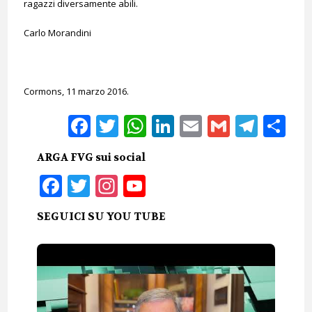
ragazzi diversamente abili.
Carlo Morandini
Cormons, 11 marzo 2016.
Facebook
Twitter
WhatsApp
LinkedIn
Email
Gmail
Tele
Sh
ARGA FVG sui social
Facebook
Twitter
Instagram
YouTube
SEGUICI SU YOU TUBE